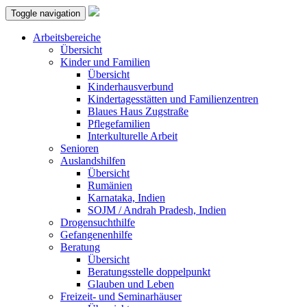
Toggle navigation
Arbeitsbereiche
Übersicht
Kinder und Familien
Übersicht
Kinderhausverbund
Kindertagesstätten und Familienzentren
Blaues Haus Zugstraße
Pflegefamilien
Interkulturelle Arbeit
Senioren
Auslandshilfen
Übersicht
Rumänien
Karnataka, Indien
SOJM / Andrah Pradesh, Indien
Drogensuchthilfe
Gefangenenhilfe
Beratung
Übersicht
Beratungsstelle doppelpunkt
Glauben und Leben
Freizeit- und Seminarhäuser